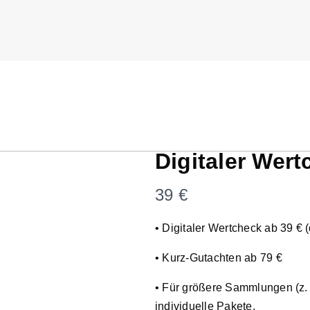
Digitaler Wer
N
39 €
o
• Digitaler Wertcheck ab 39 € 
w
• Kurz-Gutachten ab 79 €
• Für größere Sammlungen (z. 
individuelle Pakete.